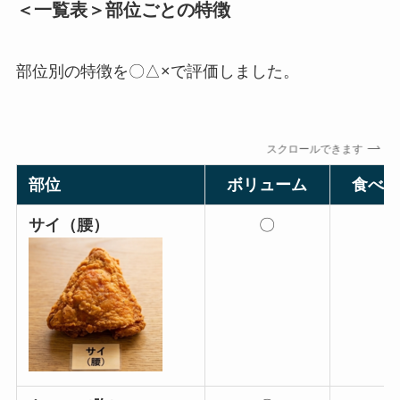
＜一覧表＞部位ごとの特徴
部位別の特徴を〇△×で評価しました。
スクロールできます
部位
ボリューム
食べ
サイ（腰）
〇