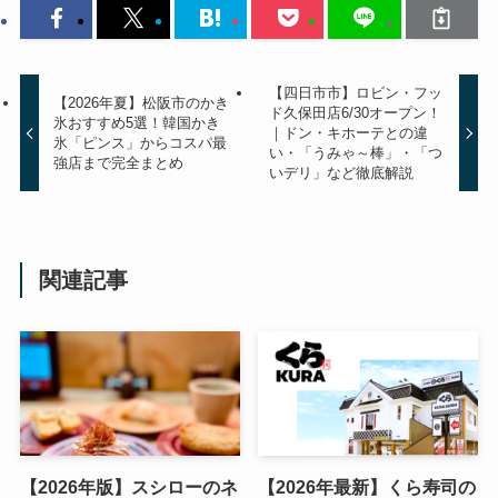
【四日市市】ロビン・フッ
【2026年夏】松阪市のかき
ド久保田店6/30オープン！
氷おすすめ5選！韓国かき
｜ドン・キホーテとの違
氷「ピンス」からコスパ最
い・「うみゃ～棒」・「つ
強店まで完全まとめ
いデリ」など徹底解説
関連記事
【2026年版】スシローのネ
【2026年最新】くら寿司の