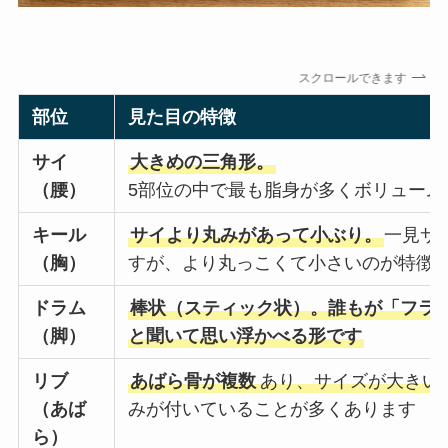
スクロールできます
部位
見た目の特徴
サイ
大きめの三角形。
（腰）
5部位の中で最も脂身が多くボリューム
キール
サイより丸みがあって小ぶり。
一見サ
（胸）
すが、より丸っこくて小さいのが特徴
ドラム
棒状（スティック状）。誰もが「フラ
（脚）
と聞いて思い浮かべる形です
リブ
あばら骨が複数
あり、サイズが大きい
（あば
みが付いていることが多くあります
ら）