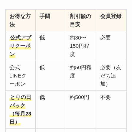
お得な方
手間
割引額の
会員登録
法
目安
公式アプ
低
約30〜
必要
リクーポ
150円程
ン
度
公式
低
約50円程
必要（友
LINEク
度
だち追
ーポン
加）
とりの日
低
約500円
不要
パック
（毎月28
日）