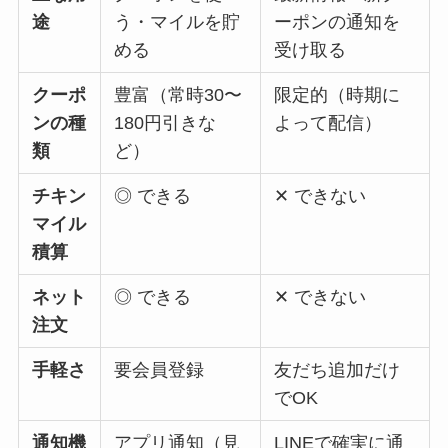
途
う・マイルを貯
ーポンの通知を
める
受け取る
クーポ
豊富（常時30〜
限定的（時期に
ンの種
180円引きな
よって配信）
類
ど）
チキン
◎ できる
✕ できない
マイル
積算
ネット
◎ できる
✕ できない
注文
手軽さ
要会員登録
友だち追加だけ
でOK
通知機
アプリ通知（見
LINEで確実に通