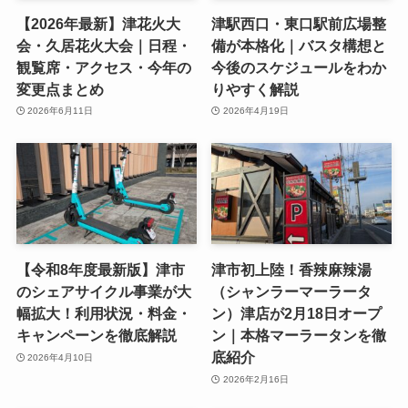
【2026年最新】津花火大
津駅西口・東口駅前広場整
会・久居花火大会｜日程・
備が本格化｜バスタ構想と
観覧席・アクセス・今年の
今後のスケジュールをわか
変更点まとめ
りやすく解説
2026年6月11日
2026年4月19日
【令和8年度最新版】津市
津市初上陸！香辣麻辣湯
のシェアサイクル事業が大
（シャンラーマーラータ
幅拡大！利用状況・料金・
ン）津店が2月18日オープ
キャンペーンを徹底解説
ン｜本格マーラータンを徹
底紹介
2026年4月10日
2026年2月16日