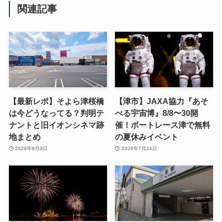
関連記事
【最新レポ】そよら津桜橋
【津市】JAXA協力『あそ
は今どうなってる？判明テ
べる宇宙博』8/8〜30開
ナントと旧イオンシネマ跡
催！ボートレース津で無料
地まとめ
の夏休みイベント
2026年8月3日
2026年7月24日