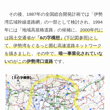
その後、1987年の全国総合開発計画では「伊勢
湾広域幹線道路網」の一部として検討され、1994
年には「地域高規格道路」の候補に。
2000年代に
は国土交通省が
「8の字構想」
(下記図参照)とし
て、伊勢湾をぐるっと囲む高速道路ネットワーク
を描きました
。
その中で、
唯一事業化されていな
い
のがこの
伊勢湾口道路
です。