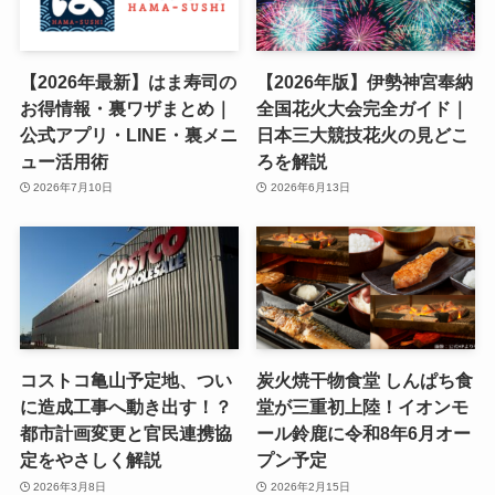
【2026年最新】はま寿司の
【2026年版】伊勢神宮奉納
お得情報・裏ワザまとめ｜
全国花火大会完全ガイド｜
公式アプリ・LINE・裏メニ
日本三大競技花火の見どこ
ュー活用術
ろを解説
2026年7月10日
2026年6月13日
コストコ亀山予定地、つい
炭火焼干物食堂 しんぱち食
に造成工事へ動き出す！？
堂が三重初上陸！イオンモ
都市計画変更と官民連携協
ール鈴鹿に令和8年6月オー
定をやさしく解説
プン予定
2026年3月8日
2026年2月15日