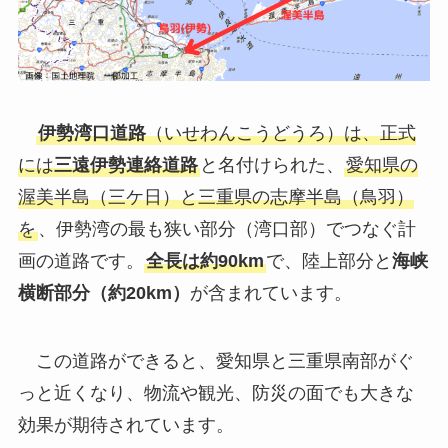
伊勢湾口道路
（いせわんこうどうろ）は、正式
には
三遠伊勢連絡道路
と名付けられた、
愛知県の
渥美半島（三ケ日）と三重県の志摩半島（鳥羽）
を
、伊勢湾の最も狭い部分（湾口部）でつなぐ計
画の道路です。
全長は約90km
で、陸上部分と
海峡
横断部分（約20km）
が含まれています。
この道路ができると、愛知県と三重県南部がぐ
っと近くなり、物流や観光、防災の面でも大きな
効果が期待されています。