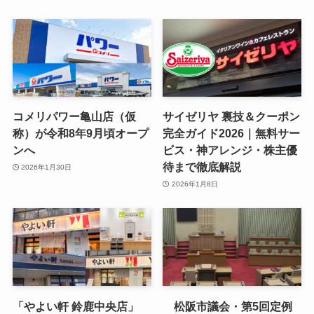
コメリパワー亀山店（仮
サイゼリヤ 裏技＆クーポン
称）が令和8年9月頃オープ
完全ガイド2026｜無料サー
ンへ
ビス・神アレンジ・株主優
待まで徹底解説
2026年1月30日
2026年1月8日
「やよい軒 鈴鹿中央店」
松阪市議会・第5回定例