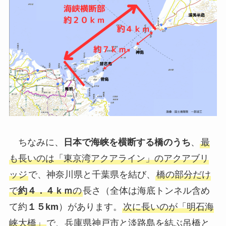
ちなみに、
日本で海峡を横断する橋のうち
、
最
も長いのは「東京湾アクアライン」のアクアブリ
ッジ
で、神奈川県と千葉県を結び、
橋の部分だけ
で
約４．４ｋｍ
の
長さ（全体は海底トンネル含め
て約
１５km
）があります。
次に長いのが「明石海
峡大橋」
で、兵庫県神戸市と淡路島を結ぶ吊橋と