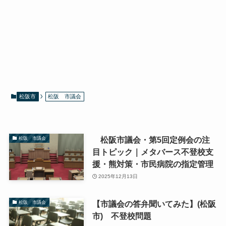
松阪市
松阪 市議会
松阪市議会・第5回定例会の注
松阪 市議会
目トピック｜メタバース不登校支
援・熊対策・市民病院の指定管理
2025年12月13日
【市議会の答弁聞いてみた】(松阪
松阪 市議会
市) 不登校問題